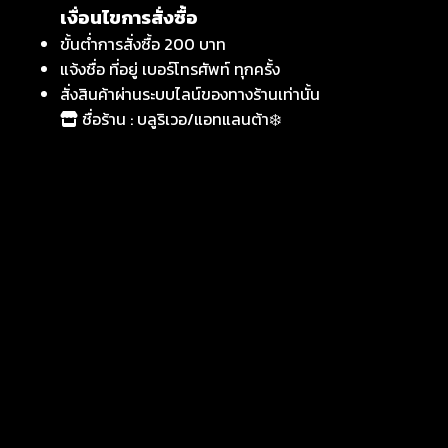
เงื่อนไขการสั่งซื้อ
ขั้นต่ำการสั่งซื้อ 200 บาท
แจ้งชื่อ ที่อยู่ เบอร์โทรศัพท์ ทุกครั้ง
สั่งสินค้าผ่านระบบไลน์ของทางร้านเท่านั้น
ชื่อร้าน : บลูริเวอ/แอทแลนต้า❄️
Line: @332sevgu
โทร: 000-000-0000
เวลาทำการ: 08:00 - 23.59 น.
เกี่ยวกับเรา
บลูริเวอ/แอทแลนต้า❄️ จำหน่ายบุหรี่นำเข้าคุณภาพ
ราคาส่งตรงจากโรงงาน
ลิงก์ด่วน
หน้าแรก
สินค้าทั้งหมด
วิธีสั่งซื้อ
รีวิวสินค้า
ติดต่อเรา