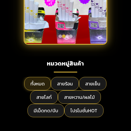
หมวดหมู่สินค้า
ทั้งหมด
สายร้อน
สายเย็น
สายไลท์
สายหวาน/ผลไม้
มีเม็ดกด/บีบ
โปรโมชั่นHOT