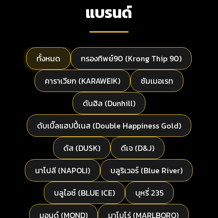
แบรนด์
ทั้งหมด
กรองทิพย์90 (Krong Thip 90)
คาราเวียก (KARAWEIK)
ซัมเมอเรท
ดันฮิล (Dunhill)
ดับเบิ๊ลแฮปปี้เนส (Double Happiness Gold)
ดัส (DUSK)
ดีเจ (D&J)
นาโปลี (NAPOLI)
บลูริเวอร์ (Blue River)
บลูไอซ์ (BLUE ICE)
บุหรี่ 235
มอนด์ (MOND)
มาโบโร่ (MARLBORO)