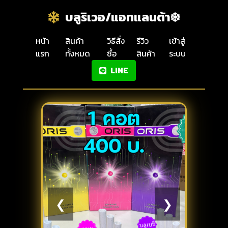
บลูริเวอ/แอทแลนต้า❄️
หน้า
สินค้า
วิธีสั่ง
รีวิว
เข้าสู่
แรก
ทั้งหมด
ซื้อ
สินค้า
ระบบ
LINE
❮
❯