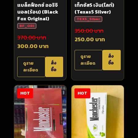
แบล็คฟ็อกซ์ ออริจิ
เท็กซัส5 เงิน(ไลท์)
นอล(ร้อน) (Black
(Texas5 Silver)
Fox Original)
TEX5_ฺSilver
BF_ORI
350.00 บาท
370.00 บาท
250.00 บาท
300.00 บาท
สั่ง
ดูราย
สั่ง
ซื้อ
ดูราย
ละเอียด
ซื้อ
ละเอียด
HOT
HOT