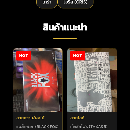
โทร่า
โอริส (ORIS)
สินค้าแนะนำ
HOT
HOT
สายหวาน/ผลไม้
สายไลท์
แบล็คฟอก (BLACK FOX)
เท็กซัสไฟร์ (TAXAS 5)