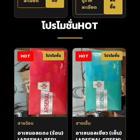
สั่ง
ซื้อ
ดูราย
ละเอียด
ซื้อ
ละเอียด
โปรโมชั่นHOT
HOT
HOT
โปรโมชั่น
โปรโมชั่น
สายร้อน
สายเย็น
อาเซนอลแดง (ร้อน)
อาเซนอลเขียว (เย็น)
(ARSENAL RED)
(ARSENAL GREEN)